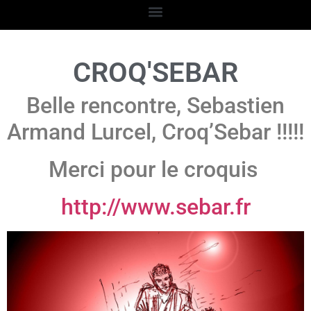
CROQ'SEBAR
Belle rencontre, Sebastien
Armand Lurcel, Croq’Sebar !!!!!
Merci pour le croquis
http://www.sebar.fr